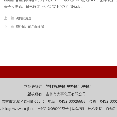
塑料桶厂
盖子和堆码。耐气候零上50℃-零下40℃性能优良。
上一篇:
铁桶的用途
下一篇:
塑料桶厂的产品介绍
本站关键词：
,
,
,
塑料桶
铁桶
塑料桶厂
铁桶厂
版权所有：吉林市大宇化工有限公司
吉林市龙潭区锦州街668号 电话：0432-63025555 传真：0432-6302
址:
|
http://www.cn-jl.cn
吉ICP备06000973号
网站统计
技术支持：百航科