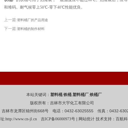
和堆码。耐气候零上50℃-零下40℃性能优良。
上一篇:
塑料桶厂的产品用途
下一篇:
塑料桶的制作材料
本站关键词：
,
,
,
塑料桶
铁桶
塑料桶厂
铁桶厂
版权所有：吉林市大宇化工有限公司
吉林市龙潭区锦州街668号 电话：0432-63025555 传真：0432-6302
址:
|
http://www.cn-jl.cn
吉ICP备06000973号
网站统计
技术支持：百航科