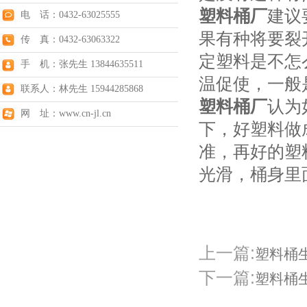
塑料桶厂
建议
电 话：0432-63025555
果有种将要裂
传 真：0432-63063322
定塑料是不怎
手 机：张先生 13844635511
温促使，一般
联系人：林先生 15944285868
塑料桶厂
认为
网 址：www.cn-jl.cn
下，好塑料做
准，再好的塑
光滑，桶身里
上一篇:
塑料桶
下一篇:
塑料桶