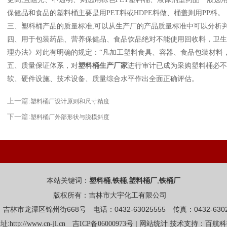
保健品和食品的塑料桶主要是用PET料或HDPE料做、桶盖则用PP料。
三、塑料桶产品的质量标准,可以从生产厂的产品质量标准中可以分析
四、用于包装药品、营养保健品、食品饮品绝对不能使用回收料，卫生
理办法》对此有明确的规定：“凡加工塑料食具、容器、食品包装材料
五、质量保证体系，对
塑料桶生产厂家
进行审计已成为采购塑料桶必不
软、硬件设施、技术设备、质量综合水平作出全面正确评估。
上一篇:
塑料桶厂设计原则和尺寸精度
下一篇:
塑料桶厂外部形状与脱模斜度
本站关键词：
,
,
,
塑料桶
铁桶
塑料桶厂
铁桶厂
版权所有：吉林市大宇化工有限公司
吉林市龙潭区锦州街668号 电话：0432-63025555 传真：0432-6302
址:
|
http://www.cn-jl.cn
吉ICP备06000973号
网站统计
技术支持：百航科