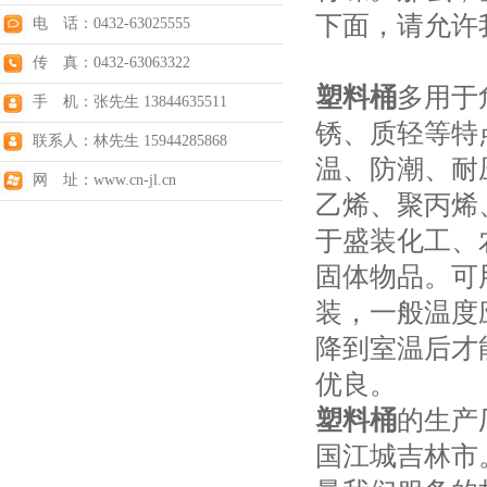
下面，请允许
电 话：0432-63025555
传 真：0432-63063322
塑料桶
多用于
手 机：张先生 13844635511
锈、质轻等特
联系人：林先生 15944285868
温、防潮、耐
网 址：www.cn-jl.cn
乙烯、聚丙烯
于盛装化工、
固体物品。可
装，一般温度
降到室温后才
优良。
塑料桶
的生产
国江城吉林市