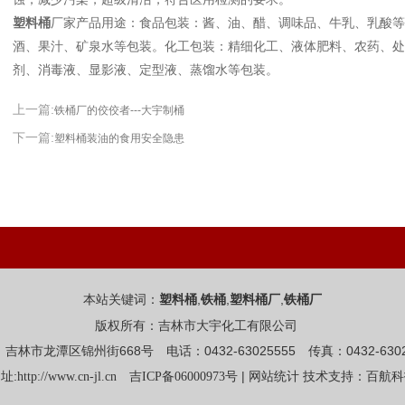
塑料桶
厂家产品用途：食品包装：酱、油、醋、调味品、牛乳、乳酸等
酒、果汁、矿泉水等包装。化工包装：精细化工、液体肥料、农药、处
剂、消毒液、显影液、定型液、蒸馏水等包装。
上一篇:
铁桶厂的佼佼者---大宇制桶
下一篇:
塑料桶装油的食用安全隐患
本站关键词：
,
,
,
塑料桶
铁桶
塑料桶厂
铁桶厂
版权所有：吉林市大宇化工有限公司
吉林市龙潭区锦州街668号 电话：0432-63025555 传真：0432-6302
址:
|
http://www.cn-jl.cn
吉ICP备06000973号
网站统计
技术支持：百航科