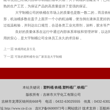
熟的生产工艺，为保证产品的高质量提供了坚强的保证。
大宇制桶公司的铁桶在市场上的质量也是数一数二的，而且铁桶
形，机油桶多数在盖子上面开一个小的机油嘴，便当倒出液体且更好的
过低温检验，并到达出口规范，合适各类工业光滑剂，涂料，胶水等产
良好的质量体系在运行中通过内部体系审核和管理评审，以达到
用的安心，是大宇制桶公司全体员工永久的求目标 。
上一篇:
铁桶用处及引见
下一篇:
可靠的塑料桶专业厂家首选大宇制桶
本站关键词：
,
,
,
塑料桶
铁桶
塑料桶厂
铁桶厂
版权所有：吉林市大宇化工有限公司
吉林市龙潭区锦州街668号 电话：0432-63025555 传真：0432-6302
址:
|
http://www.cn-jl.cn
吉ICP备06000973号
网站统计
技术支持：百航科