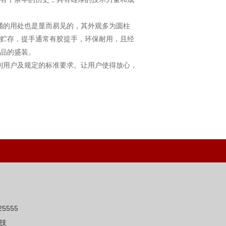
的用处也是显而易见的，其外观多为圆柱
贮存，提手通常有胶提手，环保耐用，且经
品的盛装。
用户及规定的标准要求。让用户使得放心，
5555
技