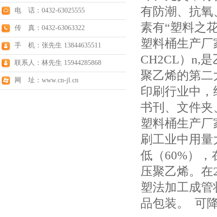
有防潮、抗氧
电 话：0432-63025555
素有“塑料之
传 真：0432-63063322
塑料桶生产厂
手 机：张先生 13844635511
CH2CL）n
联系人：林先生 15944285868
聚乙烯的第二
网 址：www.cn-jl.cn
印刷行业中，
书刊、文件夹
塑料桶生产厂
刷工业中用量大
低（60%），
压聚乙烯。在2
塑法加工成管
品包装。 可降