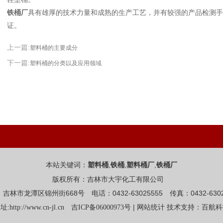
铁桶厂
具有雄厚的技术力量和成熟的生产工艺，并有较强的产品检测手
证。
上一篇:
塑料桶的主要成分
下一篇:
塑料桶的分类以及应用领域
本站关键词：
,
,
,
塑料桶
铁桶
塑料桶厂
铁桶厂
版权所有：吉林市大宇化工有限公司
吉林市龙潭区锦州街668号 电话：0432-63025555 传真：0432-6302
址:
|
http://www.cn-jl.cn
吉ICP备06000973号
网站统计
技术支持：百航科