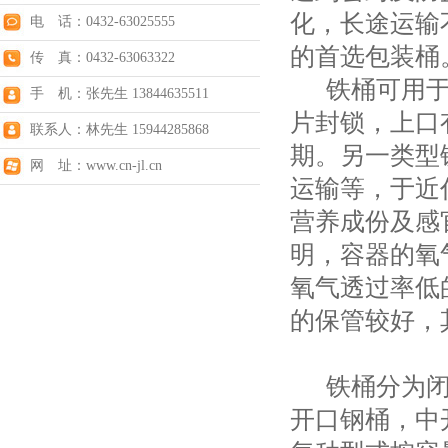
化，长途运输
电 话：0432-63025555
的首选包装桶
传 真：0432-63063322
铁桶可用于
手 机：张先生 13844635511
片封锁，上口
联系人：林先生 15944285868
期。另一类型
网 址：www.cn-jl.cn
运输等，于近
营养成份及感
明，容器的氧
氧气透过率低
的保管较好，
铁桶分为闭
开口钢桶，中