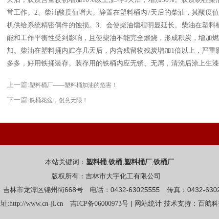
常工作。2、柴油酸度值增大。静置在塑料桶内7天后的
柴油，其酸度值
机供给系统精密偶件的蚀损。3、
会使柴油馏程明显延长。柴油在塑料
能和工作平衡
性受到影响，且使柴油不能完全燃烧，形成积炭，增加燃
加。柴油在塑料捅内贮存几天后，内含残留物残炭增加1倍以上，严重
多多，好用铁捅装存。装存用的铁桶内应无锈、无屑，清洗后涂上
生漆
上一篇:
塑料桶厂——塑料桶加油的危害！
下一篇:
铁桶花盆，创意无限！
本站关键词：
,
,
,
塑料桶
铁桶
塑料桶厂
铁桶厂
版权所有：吉林市大宇化工有限公司
吉林市龙潭区锦州街668号 电话：0432-63025555 传真：0432-6302
址:
|
http://www.cn-jl.cn
吉ICP备06000973号
网站统计
技术支持：百航科