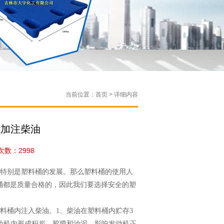
当前位置：首页 > 详细内容
能加注柴油
数：2998
别是塑料桶的发展。那
么塑料桶的使用人
桶都是
质量合格的，因此我们要选择安全的塑
桶内注入柴油。1、柴油
在塑料桶内贮存3
油机
内形成积炭、胶膜和油泥，影响发动机正