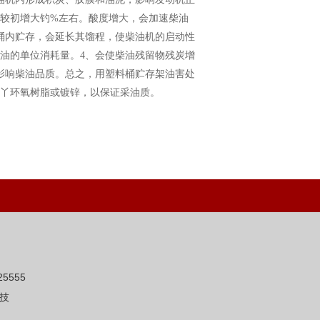
较初增大钓%左右。酸度增大，会加速柴油
桶内贮存，会延长其馏程，使柴油机的启动性
油的单位消耗量。4、会使柴油残留物
残炭增
影响柴油品质。总
之，用塑料桶贮存架油害处
丫环氧树脂或镀锌，以保证采油质。
5555
技