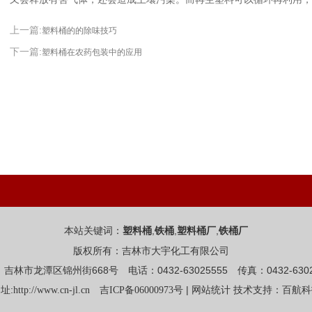
上一篇:
塑料桶的的除味技巧
下一篇:
塑料桶在农药包装中的应用
本站关键词：
,
,
,
塑料桶
铁桶
塑料桶厂
铁桶厂
版权所有：吉林市大宇化工有限公司
吉林市龙潭区锦州街668号 电话：0432-63025555 传真：0432-6302
址:
|
http://www.cn-jl.cn
吉ICP备06000973号
网站统计
技术支持：百航科