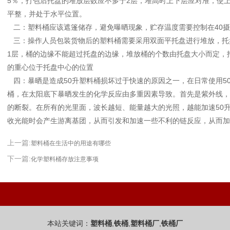
5％，打包后托盘的堆放层数应不多于2层，堆高时上下层应对准，使
平整，并处于水平位置。
二：塑料桶应该遮篷储存，避免曝晒现象，贮存温度需要控制在40摄
三：操作人员包装货物后的塑料桶需要采用双面平托盘进行堆放，托盘
1层，桶的边缘不能超过托盘的边缘，堆放桶的个数由托盘大小而定，
的重心位于托盘中心的位置
四：暴晒是造成50升塑料桶损坏过于快速的原因之一，在日常使用50
桶，在太阳底下暴晒发生的化学反应由多重因素导致。首先是紫外线，
的断裂。在所有的光里面，波长越短、能量越大的光照，越能加速50
收光能时会产生游离基团，从而引发和加速一些不利的链反应，从而加
上一篇:
塑料桶在生活中的用途有哪些
下一篇:
化学塑料桶存放注意事项
本站关键词：
,
,
,
塑料桶
铁桶
塑料桶厂
铁桶厂