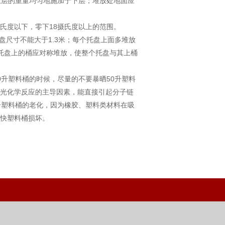
上层的重量均匀地施加于下层；堆放处地面应
氏度以下，零下18摄氏度以上的范围。
尺寸不能大于1.3米；每个托盘上面多堆放
托盘上的桶应对称堆放，使整个托盘与其上桶
升塑料桶的时候，尽量的不要暴晒50升塑料
光化学反应的主导因素，能直接引起分子链
升塑料桶的老化，因为橡胶、塑料类材料在吸
快塑料桶损坏。