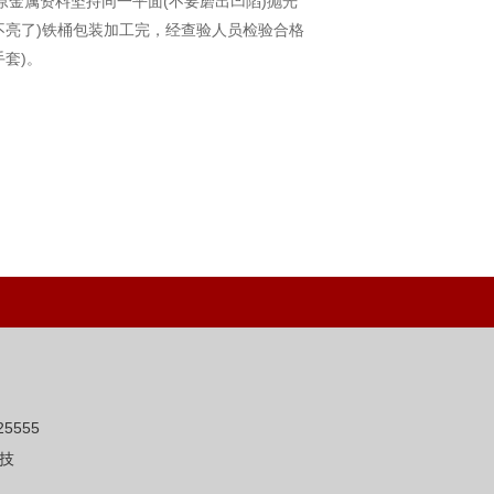
金属资料坚持同一平面(不要磨出凹陷)抛光
不亮了)铁桶包装加工完，经查验人员检验合格
套)。
5555
技