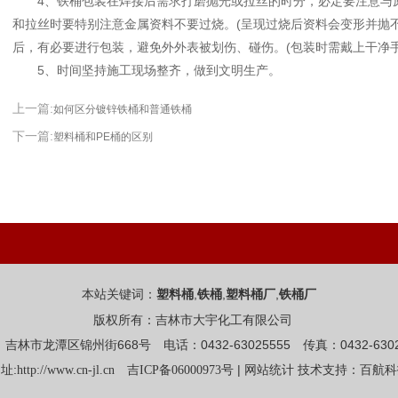
4、铁桶包装在焊接后需求打磨抛光或拉丝的时分，必定要注意与原
和拉丝时要特别注意金属资料不要过烧。(呈现过烧后资料会变形并抛
后，有必要进行包装，避免外外表被划伤、碰伤。(包装时需戴上干净手
5、时间坚持施工现场整齐，做到文明生产。
上一篇:
如何区分镀锌铁桶和普通铁桶
下一篇:
塑料桶和PE桶的区别
本站关键词：
,
,
,
塑料桶
铁桶
塑料桶厂
铁桶厂
版权所有：吉林市大宇化工有限公司
吉林市龙潭区锦州街668号 电话：0432-63025555 传真：0432-6302
址:
|
http://www.cn-jl.cn
吉ICP备06000973号
网站统计
技术支持：百航科