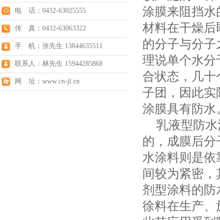
涂膜来阻挡水
电 话：0432-63025555
材料在干燥后
传 真：0432-63063322
的分子与分子
手 机：张先生 13844635511
理说单个水分
联系人：林先生 15944285868
合状态，几十
网 址：www.cn-jl.cn
子团，因此实
涂膜具有防水
乳液型防水涂
的，成膜后分
水涂料则是依
间较为紧密，
剂型涂料的防
徐料在生产、