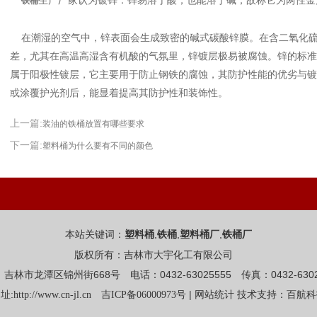
生产厂家认为镀锌：锌易溶于酸，也能溶于碱，故称它为两性金
铁桶
在潮湿的空气中，锌表面会生成致密的碱式碳酸锌膜。在含二氧化硫
差，尤其在高温高湿含有机酸的气氛里，锌镀层极易被腐蚀。锌的标准电极
属于阳极性镀层，它主要用于防止钢铁的腐蚀，其防护性能的优劣与镀
或涂覆护光剂后，能显着提高其防护性和装饰性。
上一篇:
装油的铁桶放置有哪些要求
下一篇:
塑料桶为什么要有不同的颜色
本站关键词：
,
,
,
塑料桶
铁桶
塑料桶厂
铁桶厂
版权所有：吉林市大宇化工有限公司
吉林市龙潭区锦州街668号 电话：0432-63025555 传真：0432-6302
址:
|
http://www.cn-jl.cn
吉ICP备06000973号
网站统计
技术支持：百航科