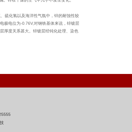
属。锌在干燥的空气中几乎不发生变化。
、硫化氢以及海洋性气氛中，锌的耐蚀性较
电位为-0.76V,对钢铁基体来说，锌镀层
层厚度关系甚大。锌镀层经钝化处理、染色
5555
技