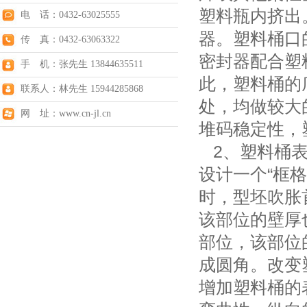
塑料瓶内挤出
电 话：0432-63025555
器。塑料桶口
传 真：0432-63063322
密封器配合塑
手 机：张先生 13844635511
此，塑料桶的
联系人：林先生 15944285868
处，均做较大
网 址：www.cn-jl.cn
堆码稳定性，
2、塑料桶表
设计一个“框
时，型坯吹胀
该部位的壁厚
部位，该部位
成圆角。改变
增加塑料桶的