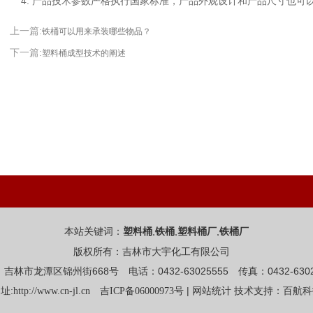
4. 产品技术参数严格执行国家标准，产品外观设计和产品尺寸也可
上一篇:
铁桶可以用来承装哪些物品？
下一篇:
塑料桶成型技术的阐述
本站关键词：
,
,
,
塑料桶
铁桶
塑料桶厂
铁桶厂
版权所有：吉林市大宇化工有限公司
吉林市龙潭区锦州街668号 电话：0432-63025555 传真：0432-6302
址:
|
http://www.cn-jl.cn
吉ICP备06000973号
网站统计
技术支持：百航科