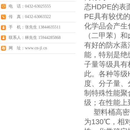
态HDPE的
电 话：0432-63025555
PE具有较优
传 真：0432-63063322
化学品会产生
手 机：张先生 13844635511
（二甲苯）和
联系人：林先生 15944285868
有好的防水蒸
网 址：www.cn-jl.cn
能，特别是绝
子量等级具有
此。各种等级
度、分子量、
制特殊性能聚
级；在性能上
塑料桶高密度
为130℃，相