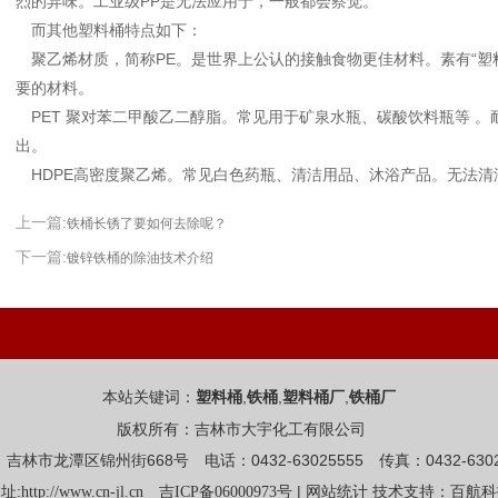
烈的异味。工业级PP是无法应用于，一般都会察觉。
而其他塑料桶特点如下：
聚乙烯材质，简称PE。是世界上公认的接触食物更佳材料。素有“塑
要的材料。
PET 聚对苯二甲酸乙二醇脂。常见用于矿泉水瓶、碳酸饮料瓶等 。
出。
HDPE高密度聚乙烯。常见白色药瓶、清洁用品、沐浴产品。无法清
上一篇:
铁桶长锈了要如何去除呢？
下一篇:
镀锌铁桶的除油技术介绍
本站关键词：
,
,
,
塑料桶
铁桶
塑料桶厂
铁桶厂
版权所有：吉林市大宇化工有限公司
吉林市龙潭区锦州街668号 电话：0432-63025555 传真：0432-6302
址:
|
http://www.cn-jl.cn
吉ICP备06000973号
网站统计
技术支持：百航科