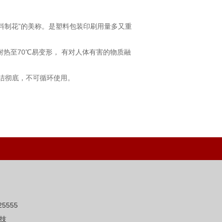
料制花”的美称。是塑料包装印刷用量多又重
耐热至70℃易变形， 有对人体有害的物质融
洁彻底，不可循环使用。
5555
技