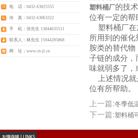
的技
塑料桶厂
电 话：0432-63025555
位有一定的帮
传 真：0432-63063322
塑料桶厂在加
手 机：张先生 13844635511
所用到的催化
联系人：林先生 15944285868
胺类的替代物
网 址：www.cn-jl.cn
子链的成分，
味就弱多了，
上述情况就是
位有所帮助。
上一篇:
冬季低
下一篇:
塑料桶