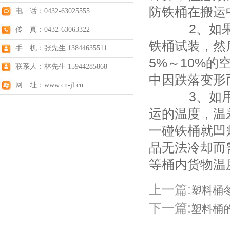
防铁桶在搬运
电 话：0432-63025555
2、如果您
传 真：0432-63063322
铁桶试装，然
手 机：张先生 13844635511
5%～10%
联系人：林先生 15944285868
中因跌落变形
网 址：www.cn-jl.cn
3、如用户
运的温度，温
一碰铁桶就凹
品无法冷却而
等桶内货物温
上一篇:
塑料桶
下一篇:
塑料桶