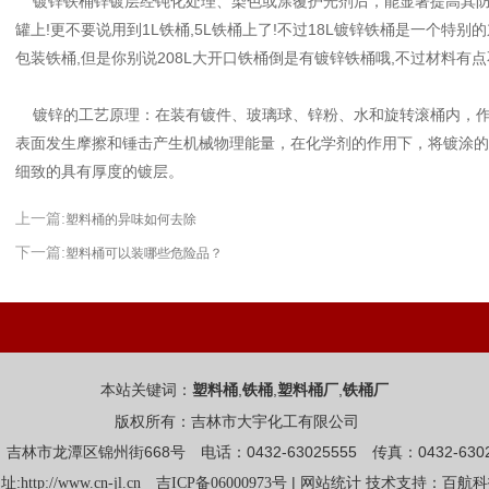
镀锌铁桶锌镀层经钝化处理、染色或涂覆护光剂后，能显著提高其防
罐上!更不要说用到1L铁桶,5L铁桶上了!不过18L镀锌铁桶是一个特别
包装铁桶,但是你别说208L大开口铁桶倒是有镀锌铁桶哦,不过材料有点
镀锌的工艺原理：在装有镀件、玻璃球、锌粉、水和旋转滚桶内，作
表面发生摩擦和锤击产生机械物理能量，在化学剂的作用下，将镀涂的
细致的具有厚度的镀层。
上一篇:
塑料桶的异味如何去除
下一篇:
塑料桶可以装哪些危险品？
本站关键词：
,
,
,
塑料桶
铁桶
塑料桶厂
铁桶厂
版权所有：吉林市大宇化工有限公司
吉林市龙潭区锦州街668号 电话：0432-63025555 传真：0432-6302
址:
|
http://www.cn-jl.cn
吉ICP备06000973号
网站统计
技术支持：百航科