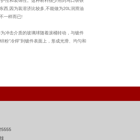
护性和装饰性。这种材料很少用到马口铁铁
的东西,因为装溶济比较多,不能做为20L润滑油
不一样而已!
为冲击介质的玻璃球随着滚桶转动，与镀件
锌粉“冷焊”到镀件表面上，形成光滑、均匀和
5555
技