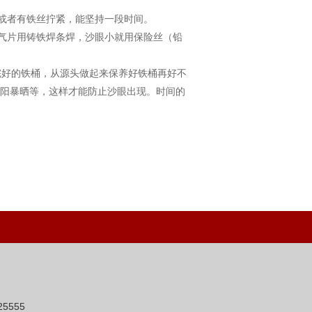
或者有铁丝拧紧，能坚持一段时间。
气片用铸铁焊条焊，沙眼小就用保险丝（铅
好的铁桶，从源头做起来保养好铁桶再好不
阳暴晒等，这样才能防止沙眼出现。时间的
5555