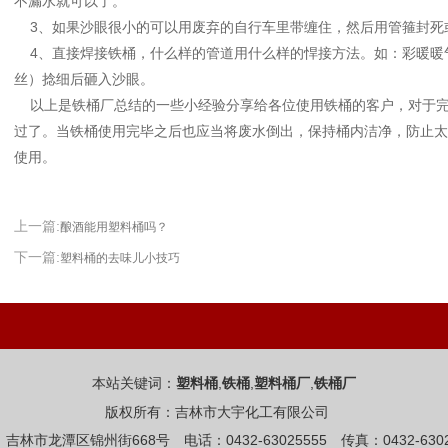
不漏水就可以了。
3、如果沙眼很小的可以用废弃的自行车里带缠住，然后用管箍封死
4、直接焊接铁桶，什么样的管道用什么样的悍接方法。如：彩暖暖
丝）捻细后砸入沙眼。
以上是铁桶厂总结的一些小经验分享给各位使用铁桶的客户，对于完
过了。当铁桶使用完毕之后也应当将废水倒出，保持桶内洁净，防止太
使用。
上一篇:
酿酒能用塑料桶吗？
下一篇:
塑料桶的去味儿小技巧
本站关键词：
,
,
,
塑料桶
铁桶
塑料桶厂
铁桶厂
版权所有：吉林市大宇化工有限公司
吉林市龙潭区锦州街668号 电话：0432-63025555 传真：0432-6302