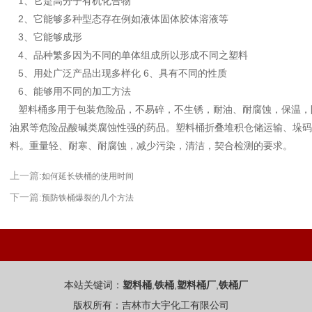
1、它是高分子有机化合物
2、它能够多种型态存在例如液体固体胶体溶液等
3、它能够成形
4、品种繁多因为不同的单体组成所以形成不同之塑料
5、用处广泛产品出现多样化 6、具有不同的性质
6、能够用不同的加工方法
塑料桶多用于包装危险品，不易碎，不生锈，耐油、耐腐蚀，保温，
油累等危险品酸碱类腐蚀性强的药品。塑料桶折叠堆积仓储运输、垛码
料。重量轻、耐寒、耐腐蚀，减少污染，清洁，契合检测的要求。
上一篇:
如何延长铁桶的使用时间
下一篇:
预防铁桶爆裂的几个方法
本站关键词：
,
,
,
塑料桶
铁桶
塑料桶厂
铁桶厂
版权所有：吉林市大宇化工有限公司