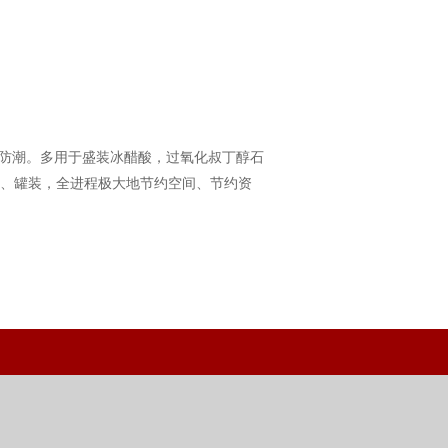
防潮。多用于盛装冰醋酸，过氧化叔丁醇石
、罐装，全进程极大地节约空间、节约资