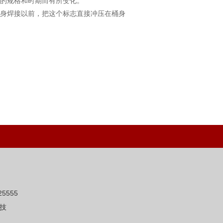
的规格和时期而有所变化。
身焊接以前，把这个标志直接冲压在桶身
5555
技