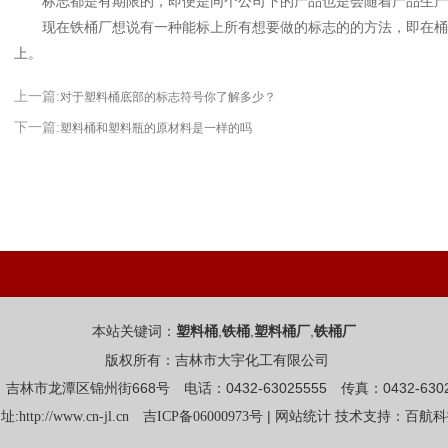
标志都是有期限的，即便是同个公司下的产品也是会随着产品生产
现在铁桶厂想说有一种能标上所有想要做的标志的的方法，即在桶
上。
上一篇:
对于塑料桶底部的标志符号你了解多少？
下一篇:
塑料桶和塑料瓶的原材料是一样的吗
本站关键词：
,
,
,
塑料桶
铁桶
塑料桶厂
铁桶厂
版权所有：吉林市大宇化工有限公司
吉林市龙潭区锦州街668号 电话：0432-63025555 传真：0432-6302
址:
|
http://www.cn-jl.cn
吉ICP备06000973号
网站统计
技术支持：百航科