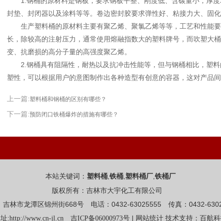
1.钢桶的原材料是钢板，要求钢板平整、刚度低、含碳量小，厚度
封垫、封闭器以及涂料等等。卷边密封胶要求弹性好、粘接力大、固
生产塑料桶的原材料主要有聚乙烯、聚氯乙烯等等，工艺和性能要
长，除较高的注射压力，通常使用熔融指数大的塑料牌号，而吹塑大桶
变、抗磨损的高分子量的高强度聚乙烯。
2.钢桶具有阻隔性，耐热以及抗冲击性能等，但与钢桶相比，塑料
塑性，可以根据用户的意图制作出各种造型有创意的容器，这对产品
上一篇:
塑料桶和钢桶的区别有哪些？
下一篇:
预防闭口铁桶爆炸的措施有哪些？
本站关键词：
,
,
,
塑料桶
铁桶
塑料桶厂
铁桶厂
版权所有：吉林市大宇化工有限公司
吉林市龙潭区锦州街668号 电话：0432-63025555 传真：0432-6302
址:
|
http://www.cn-jl.cn
吉ICP备06000973号
网站统计
技术支持：百航科