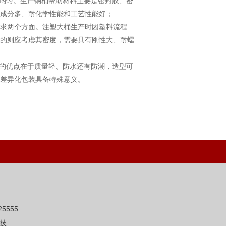
均匀。生产钢桶帮助材料主要是密封胶、密
化成分多、耐化学性能和工艺性能好；
求两个方面。注塑大桶生产时因塑料流程
的则应考虑其密度，需要具有刚性大、耐蠕
的优点在于质量轻、防水还有防潮，造型可
间差异化包装具备特殊意义。
5555
技