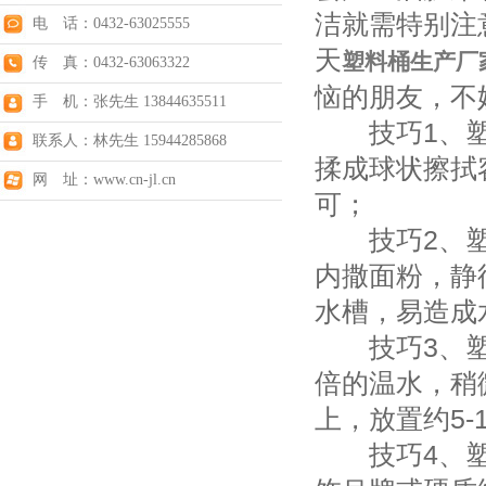
洁就需特别注
电 话：0432-63025555
天
塑料桶生产厂
传 真：0432-63063322
恼的朋友，不
手 机：张先生 13844635511
技巧1、塑
联系人：林先生 15944285868
揉成球状擦拭
网 址：www.cn-jl.cn
可；
技巧2、塑
内撒面粉，静
水槽，易造成
技巧3、塑料
倍的温水，稍
上，放置约5
技巧4、塑