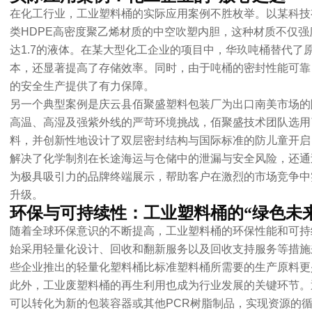
在化工行业，工业塑料桶的实际应用案例不胜枚举。以某科技
类HDPE高密度聚乙烯材质的中空吹塑内胆，这种材质不仅
达1.7的液体。在某大型化工企业的项目中，华玖吨桶替代了
本，还显著提高了存储效率。同时，由于吨桶的密封性能可靠
的安全生产提供了有力保障。
另一个典型案例是庆云县佰聚盛塑料包装厂为出口南美市场的
高温、高湿及强紫外线的严苛环境挑战，佰聚盛技术团队选用
料，并创新性地设计了双层密封结构与国际标准的防儿童开启
解决了化学制剂在长途海运与仓储中的泄漏与安全风险，还通
为极具吸引力的品牌终端展示，帮助客户在激烈的市场竞争中实
升级。
环保与可持续性：工业塑料桶的“绿色未来
随着全球环保意识的不断提高，工业
塑料桶
的环保性能和可持
始采用轻量化设计、回收和翻新服务以及回收支持服务等措施
些企业推出的轻量化塑料桶比标准塑料桶所需要的生产原料更
此外，工业废塑料桶的再生利用也成为行业发展的关键环节。
可以转化为新的包装容器或其他PCR树脂制品，实现资源的