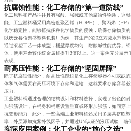
抗腐蚀性能：化工存储的“第一道防线”
化工原料和产品往往具有强酸、强碱或其他腐蚀性物质，这就
能。工业塑料桶采用高密度聚乙烯（HDPE）、聚丙烯（PP
化学稳定性，能够抵抗多种化学物质的侵蚀，确保存储物质的
以庆云县佰聚盛塑料包装厂为例，其生产的20立方减水剂塑料
通过滚塑工艺一体成型，桶壁厚度均匀，耐酸碱性能优异。经实
体，使用寿命较传统金属桶提升3倍以上。这一案例充分展示
表现。
耐高压性能：化工存储的“坚固屏障”
除了抗腐蚀性能外，耐高压性能也是化工存储容器不可或缺的
体和气体需要在高压环境下存储和运输，这就要求存储容器必
压力。
工业塑料桶通过合理的结构设计和材料选择，实现了出色的耐
加强筋设计，在桶身和桶底设置垂直或环形加强筋，如同穿上
抗变形能力。此外，一些高端工业塑料桶还采用多层共挤吹塑
率，外层添加抗紫外线因子，并通过UN认证的液压试验，确
实际应用案例：化工企业的“放心之选”