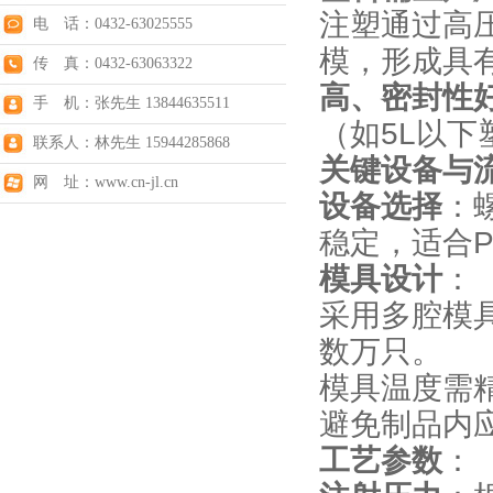
注塑通过高
电 话：0432-63025555
模，形成具
传 真：0432-63063322
高、密封性
手 机：张先生 13844635511
（如5L以下
联系人：林先生 15944285868
关键设备与
网 址：www.cn-jl.cn
设备选择
：
稳定，适合P
模具设计
：
采用多腔模
数万只。
模具温度需精
避免制品内
工艺参数
：