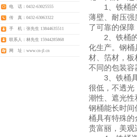
1、铁桶的
电 话：0432-63025555
薄壁、耐压强
传 真：0432-63063322
了可靠的保障
手 机：张先生 13844635511
2、铁桶的
联系人：林先生 15944285868
化生产。钢桶
网 址：www.cn-jl.cn
材、箔材，板
不同的包装容
3、铁桶具
很低，不透光
潮性、遮光性
钢桶能长时间
桶具有特殊的
贵富丽，美观