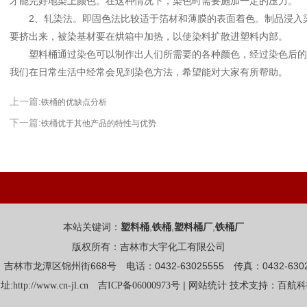
才能完好地染上颜色。在这种情况下，染色时需要施加一定的压力。
2、轧染法。即固色法比较适于箔材和薄膜的表面着色。制品浸入染
要挤出来，被染基材要在烘箱中加热，以使染料扩散进塑料内部。
塑料桶通过染色可以制作出人们所需要的各种颜色，经过染色后的
我们在日常生活中经常会见到染色方法，希望能对大家有所帮助。
上一篇:
铁桶的优缺点分析
下一篇:
铁桶优于其他产品的特性与优势
本站关键词：
,
,
,
塑料桶
铁桶
塑料桶厂
铁桶厂
版权所有：吉林市大宇化工有限公司
吉林市龙潭区锦州街668号 电话：0432-63025555 传真：0432-6302
址:
|
http://www.cn-jl.cn
吉ICP备06000973号
网站统计
技术支持：百航科