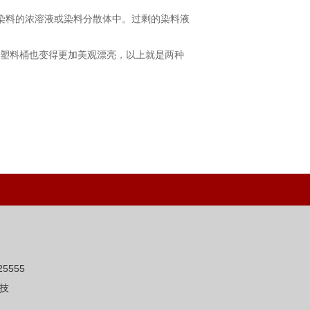
料的浓溶液或染料分散体中。过剩的染料液
塑料桶也变得更加美观漂亮，以上就是两种
5555
技